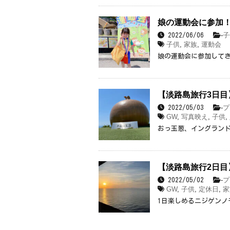
娘の運動会に参加
-
子
2022/06/06
子供
,
家族
,
運動会
娘の運動会に参加して
【淡路島旅行3日
-
プ
2022/05/03
GW
,
写真映え
,
子供
,
おっ玉葱、イングランド
【淡路島旅行2日
-
プ
2022/05/02
GW
,
子供
,
定休日
,
家
1日楽しめるニジゲンノ