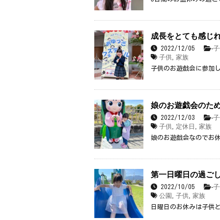
成長をとても感じ
-
子
2022/12/05
子供
,
家族
子供のお遊戯会に参加
娘のお遊戯会のた
-
子
2022/12/03
子供
,
定休日
,
家族
娘のお遊戯会なのでお
第一日曜日の過ご
-
子
2022/10/05
公園
,
子供
,
家族
日曜日のお休みは子供