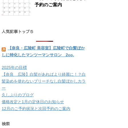
予約のご案内
人気記事トップ５
【奈良・広陵町 美容室】広陵町で白髪ぼか
しに特化したマンツーマンサロン 2co.
2025年の目標
【奈良 広陵】白髪があればより綺麗に！？白
髪染めを使わないブリーチなし白髪ぼかしカラ
ー
久しぶりのブログ
価格改定と1月の定休日のお知らせ
12月のご予約状況と次回予約のご案内
検索