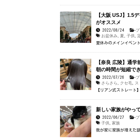
【大阪 USJ】1
がオススメ
-
プ
2022/08/24
お盆休み
,
夏
,
子供
,
夏休みのメインイベン
【奈良 広陵】通学
朝の時間が短縮で
-
プ
2022/07/26
さらさら
,
クセ毛
,
ス
【リアン式ストレート】
新しい家族がやっ
-
プ
2022/06/27
子供
,
家族
我が家に家族が増えた