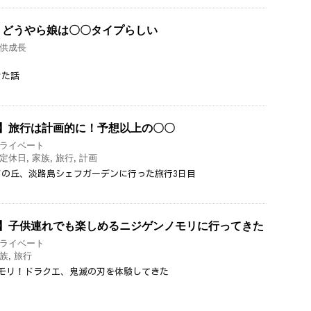
！どうやら娘は〇〇タイプらしい
供成長
きた話
目】旅行は計画的に！予想以上の〇〇
ライベート
定休日
,
家族
,
旅行
,
計画
の丘、淡路島シェフガーデンに行った旅行3日目
目】子供連れでも楽しめるニジゲンノモリに行ってきた
ライベート
族
,
旅行
モリ！ドラクエ、鬼滅の刃を体験してきた