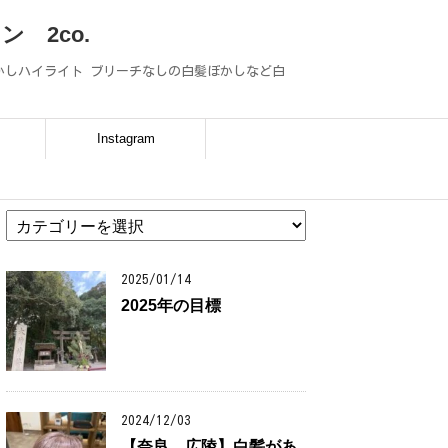
 2co.
ぼかしハイライト ブリーチなしの白髪ぼかしなど白
P
Instagram
カ
テ
ゴ
リ
2025/01/14
ー
2025年の目標
2024/12/03
【奈良 広陵】白髪があ