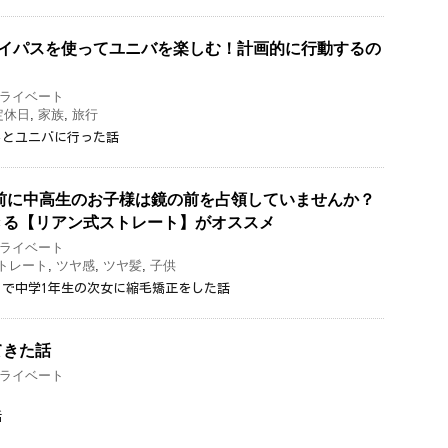
.5デイパスを使ってユニバを楽しむ！計画的に行動するの
ライベート
定休日
,
家族
,
旅行
トとユニバに行った話
前に中高生のお子様は鏡の前を占領していませんか？
きる【リアン式ストレート】がオススメ
ライベート
トレート
,
ツヤ感
,
ツヤ髪
,
子供
で中学1年生の次女に縮毛矯正をした話
てきた話
ライベート
話