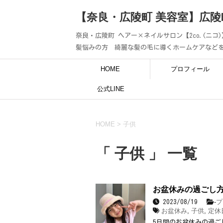
【奈良・広陵町 美容室】広陵
奈良・広陵町 ヘアー×ネイルサロン【2co.(ニ
髪悩みの方 綺麗な髪の毛に導くホームケアなど
HOME
プロフィール
公式LINE
HOME
>
子供
「 子供 」 一覧
お盆休みの過ごし方
-
プ
2023/08/19
お盆休み
,
子供
,
定休
5日間のお盆休みの過ご