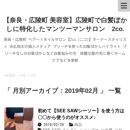
【奈良・広陵町 美容室】広陵町で白髪ぼか
しに特化したマンツーマンサロン 2co.
奈良・広陵町 ヘアー×ネイルサロン【2co.(ニコ)】オーナースタイリス
ト 浜広翔太の個人メディア ブリーチを使った白髪ぼかしハイライト ブ
リーチなしの白髪ぼかしなど白髪悩みの方 綺麗な髪の毛に導くホーム
ケアなどを更新
HOME
>
0年
>
0月
「 月別アーカイブ：2019年02月 」 一覧
初めて【SEE SAWシーソー】を使う方は
〇〇から使うのがオススメ♪
-
商品
2019/02/28
SEE SAW
,
さらさら
,
シャンプー
,
ツヤ感
,
ツヤ