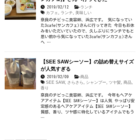
-
ランチ
2019/02/12
カフェ
,
ランチ
,
美味しい
奈良のチビっこ美容師、浜広です。 気になってい
た3cafe(サンカフェ)さんに行ってきた 今日もお休
みをいただいていたので、久しぶりにランチでもと
思い前から気になっていた3cafe(サンカフェ)さん
へ …
【SEE SAWシーソー】の詰め替えサイズ
が人気すぎる
-
商品
2019/02/09
SEE SAW
,
さらさら
,
シャンプー
,
ツヤ髪
,
商品
,
香り
奈良のチビっこ美容師、浜広です。 今年もヘアケ
アアイテム【SEE SAWシーソー】は人気 やっぱり安
定感のあるヘアケアアイテム【SEE SAWシーソー】
質感、香り、ツヤ感に特化しているアイテムでもう
…