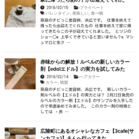
-
プライベート
2019/02/15
バレンタイン
,
美味しい
,
食べ物
奈良のチビっこ美容師、浜広です。 仕事を終えて
帰ったら出迎えてくれたもの 仕事を終えて家に帰
ってきたらこの子が迎えてくれました。 ヒツジの
ショー○w 上手くできていると思いません？w マシ
ュマロと生ク …
赤味からの解放！ルベルの新しいカラー
剤【edolエドル】の実力を試してみた
-
ヘアカラー
2019/02/14
カラー
,
暗髪
奈良のチビっこ美容師、浜広です。 新しいカラー
剤ルベルの【エドル】の実力とは？ 2月22日発売の
ルベルのカラー剤【エドル】のサンプルを入手した
ので早速染めてみました。 このカラー剤の特徴と
しては ・赤 …
広陵町にあるオシャレなカフェ【3cafe(サ
ンカフェ)】さんへ行ってきた