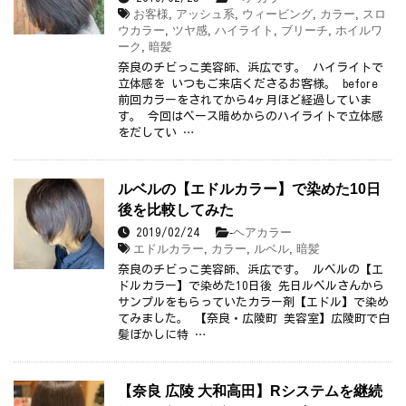
お客様
,
アッシュ系
,
ウィービング
,
カラー
,
スロ
ウカラー
,
ツヤ感
,
ハイライト
,
ブリーチ
,
ホイルワ
ーク
,
暗髪
奈良のチビっこ美容師、浜広です。 ハイライトで
立体感を いつもご来店くださるお客様。 before
前回カラーをされてから4ヶ月ほど経過していま
す。 今回はベース暗めからのハイライトで立体感
をだしてい …
ルベルの【エドルカラー】で染めた10日
後を比較してみた
-
ヘアカラー
2019/02/24
エドルカラー
,
カラー
,
ルベル
,
暗髪
奈良のチビっこ美容師、浜広です。 ルベルの【エ
ドルカラー】で染めた10日後 先日ルベルさんから
サンプルをもらっていたカラー剤【エドル】で染め
てみました。 【奈良・広陵町 美容室】広陵町で白
髪ぼかしに特 …
【奈良 広陵 大和高田】Rシステムを継続