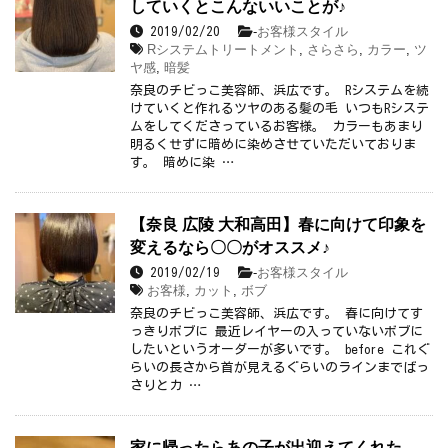
していくとこんないいことが♪
-
お客様スタイル
2019/02/20
Rシステムトリートメント
,
さらさら
,
カラー
,
ツ
ヤ感
,
暗髪
奈良のチビっこ美容師、浜広です。 Rシステムを続
けていくと作れるツヤのある髪の毛 いつもRシステ
ムをしてくださっているお客様。 カラーもあまり
明るくせずに暗めに染めさせていただいておりま
す。 暗めに染 …
【奈良 広陵 大和高田】春に向けて印象を
変えるなら〇〇がオススメ♪
-
お客様スタイル
2019/02/19
お客様
,
カット
,
ボブ
奈良のチビっこ美容師、浜広です。 春に向けてす
っきりボブに 最近レイヤーの入っていないボブに
したいというオーダーが多いです。 before これぐ
らいの長さから首が見えるぐらいのラインまでばっ
さりとカ …
家に帰ったらあの子が出迎えてくれた