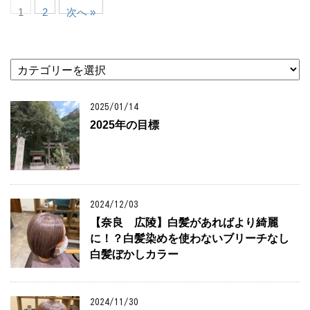
1
2
次へ »
カ
テ
ゴ
リ
2025/01/14
ー
2025年の目標
2024/12/03
【奈良 広陵】白髪があればより綺麗
に！？白髪染めを使わないブリーチなし
白髪ぼかしカラー
2024/11/30