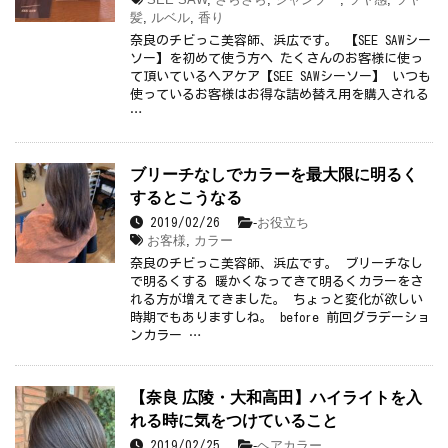
髪
,
ルベル
,
香り
奈良のチビっこ美容師、浜広です。 【SEE SAWシー
ソー】を初めて使う方へ たくさんのお客様に使っ
て頂いているヘアケア【SEE SAWシーソー】 いつも
使っているお客様はお得な詰め替え用を購入される
…
ブリーチなしでカラーを最大限に明るく
するとこうなる
-
お役立ち
2019/02/26
お客様
,
カラー
奈良のチビっこ美容師、浜広です。 ブリーチなし
で明るくする 暖かくなってきて明るくカラーをさ
れる方が増えてきました。 ちょっと変化が欲しい
時期でもありますしね。 before 前回グラデーショ
ンカラー …
【奈良 広陵・大和高田】ハイライトを入
れる時に気をつけていること
-
ヘアカラー
2019/02/25