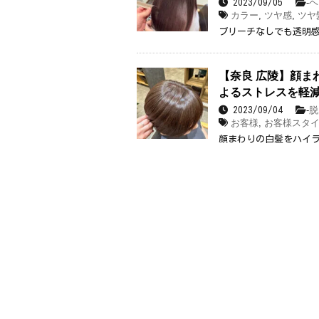
-
ヘ
2023/09/05
カラー
,
ツヤ感
,
ツヤ
ブリーチなしでも透明
【奈良 広陵】顔ま
よるストレスを軽減
-
脱
2023/09/04
お客様
,
お客様スタ
顔まわりの白髪をハイ