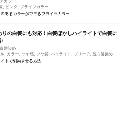
アカラー
髪
,
ピンク
,
ブライツカラー
感のあるカラーができるブライツカラー
わりの白髪にも対応！白髪ぼかしハイライトで白髪に
♪
白髪染め
イル
,
カラー
,
ツヤ感
,
ツヤ髪
,
ハイライト
,
ブリーチ
,
脱白髪染め
ライトで馴染ませる方法