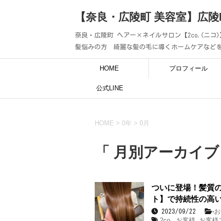
【奈良・広陵町 美容室】広陵
奈良・広陵町 ヘアー×ネイルサロン【2co.(ニ
髪悩みの方 綺麗な髪の毛に導くホームケアなど
HOME
プロフィール
公式LINE
HOME
>
0年
>
0月
「 月別アーカイブ：
ついに登場！髪質の
ト】で持続性の高
-
お
2023/09/22
2co.
,
お客様
,
お客様