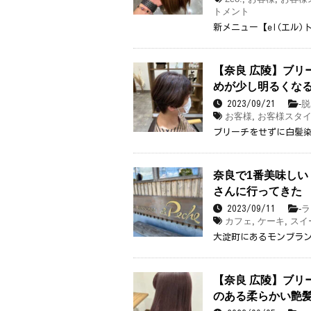
トメント
新メニュー【el(エル
【奈良 広陵】ブリ
めが少し明るくな
-
脱
2023/09/21
お客様
,
お客様スタ
ブリーチをせずに白髪
奈良で1番美味し
さんに行ってきた
-
ラ
2023/09/11
カフェ
,
ケーキ
,
スイ
大淀町にあるモンブラ
【奈良 広陵】ブリ
のある柔らかい艶