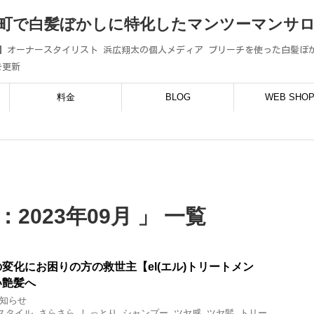
町で白髪ぼかしに特化したマンツーマンサロン
コ)】オーナースタイリスト 浜広翔太の個人メディア ブリーチを使った白髪
を更新
料金
BLOG
WEB SHO
2023年09月 」 一覧
変化にお困りの方の救世主【el(エル)トリートメン
い艶髪へ
知らせ
スタイル
,
さらさら
,
しっとり
,
シャンプー
,
ツヤ感
,
ツヤ髪
,
トリー