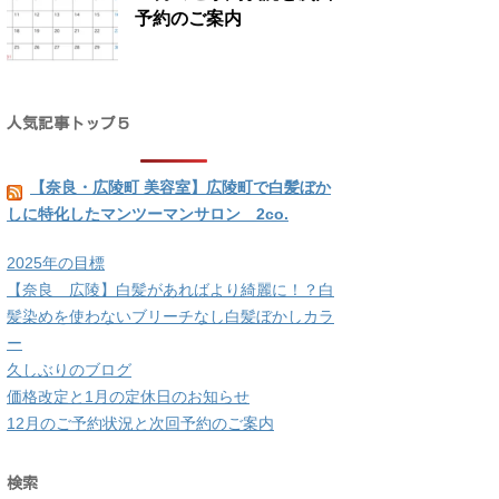
予約のご案内
人気記事トップ５
【奈良・広陵町 美容室】広陵町で白髪ぼか
しに特化したマンツーマンサロン 2co.
2025年の目標
【奈良 広陵】白髪があればより綺麗に！？白
髪染めを使わないブリーチなし白髪ぼかしカラ
ー
久しぶりのブログ
価格改定と1月の定休日のお知らせ
12月のご予約状況と次回予約のご案内
検索