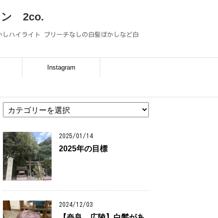
 2co.
ぼかしハイライト ブリーチなしの白髪ぼかしなど白
P
Instagram
カ
テ
ゴ
リ
2025/01/14
ー
2025年の目標
2024/12/03
【奈良 広陵】白髪があ