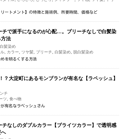
)トリートメント】の特徴と施術例、所要時間、価格など
ーチで派手になるのが心配…。ブリーチなしで白髪染
る方法
白髪染め
イル
,
カラー
,
ツヤ髪
,
ブリーチ
,
白髪染め
,
脱白髪染め
染めを明るくする方法
い！？大淀町にあるモンブランが有名な【ラペッシュ】
ンチ
ーツ
,
食べ物
ンが有名なラペッシュさん
ーチなしのダブルカラー【ブライツカラー】で透明感
髪へ